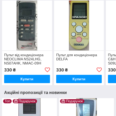
Пульт від кондиціонера
Пульт для кондиціонера
Пуль
NEOCLIMA NS24LHG,
DELFA
C&H
NS07AHK, NMAC-09H
S09
330
330
330
₴
₴
Купити
Купити
Акційні пропозиції та новинки
Топ
Подарунок
Подарунок