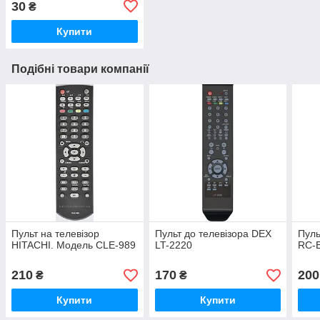
30
₴
Купити
Подібні товари компанії
Пульт на телевізор
Пульт до телевізора DEX
Пуль
HITACHI. Модель CLE-989
LT-2220
RC-
210
170
200
₴
₴
Купити
Купити