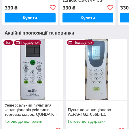
12HRG, CS-07VP, CS-
09VP
330
330
330
₴
₴
Купити
Купити
Акційні пропозиції та новинки
Топ
Подарунок
Подарунок
Універсальний пульт для
кондиціонерів усіх типів і
Пульт до кондиціонера
торгових марок. QUNDA KT-
ALPARI GZ-056B-E1
6018.
Готово до відправки
Готово до відправки