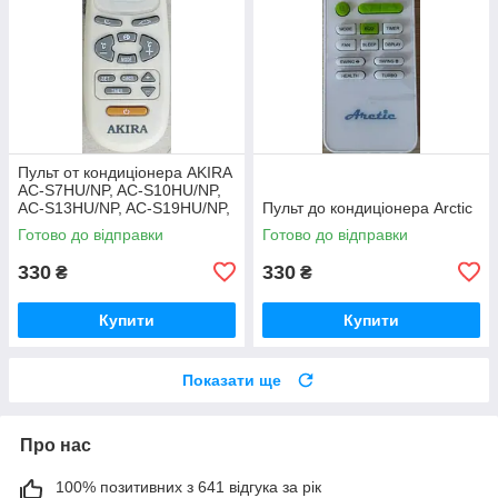
Пульт от кондиціонера AKIRA
AC-S7HU/NP, AC-S10HU/NP,
AC-S13HU/NP, AC-S19HU/NP,
Пульт до кондиціонера Arctic
AC-S24HU/NP
Готово до відправки
Готово до відправки
330
330
₴
₴
Купити
Купити
Показати ще
Про нас
100% позитивних з 641 відгука за рік