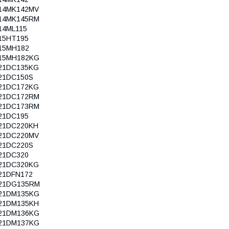
14MK142MV
14MK145RM
14ML115
15HT195
15MH182
15MH182KG
21DC135KG
21DC150S
21DC172KG
21DC172RM
21DC173RM
21DC195
21DC220KH
21DC220MV
21DC220S
21DC320
21DC320KG
21DFN172
21DG135RM
21DM135KG
21DM135KH
21DM136KG
21DM137KG