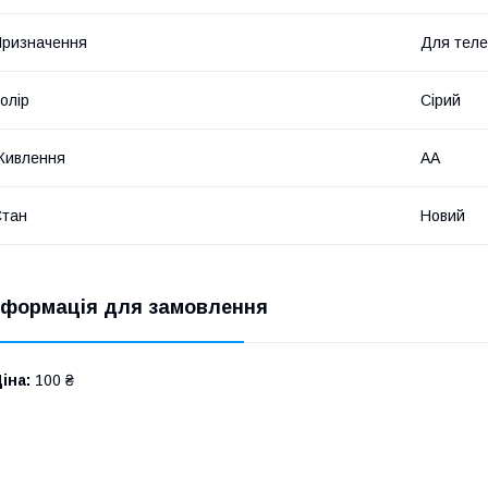
ризначення
Для теле
олір
Сірий
Живлення
AA
Стан
Новий
нформація для замовлення
іна:
100 ₴