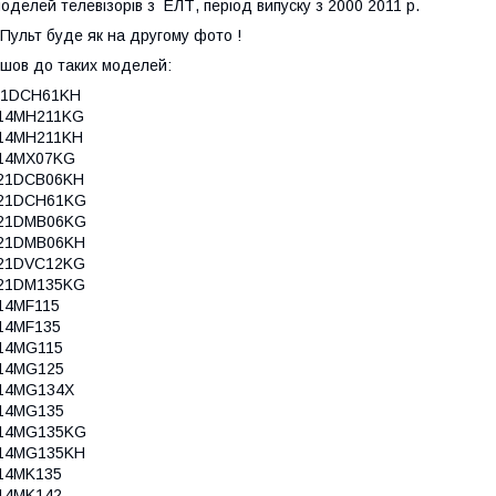
оделей телевізорів з ЕЛТ, період випуску з 2000 2011 р.
ульт буде як на другому фото !
шов до таких моделей:
21DCH61KH
14MH211KG
14MH211KH
14MX07KG
21DCB06KH
21DCH61KG
21DMB06KG
21DMB06KH
21DVC12KG
21DM135KG
14MF115
14MF135
14MG115
14MG125
14MG134X
14MG135
14MG135KG
14MG135KH
14MK135
14MK142