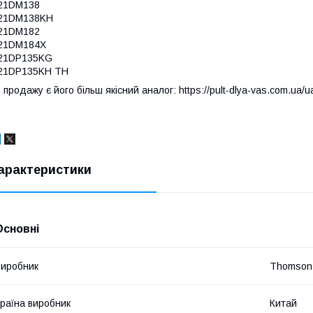
21DM138
21DM138KH
21DM182
21DM184X
21DP135KG
21DP135KH TH
 продажу є його більш якісний аналог: https://pult-dlya-vas.com.ua/u
арактеристики
Основні
иробник
Thomson
раїна виробник
Китай