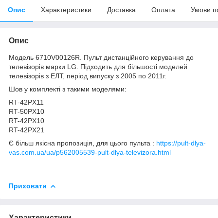
Опис
Характеристики
Доставка
Оплата
Умови п
Опис
Модель 6710V00126R. Пульт дистанційного керування до
телевізорів марки LG. Підходить для більшості моделей
телевізорів з ЕЛТ, період випуску з 2005 по 2011г.
Шов у комплекті з такими моделями:
RT-42PX11
RT-50PX10
RT-42PX10
RT-42PX21
Є більш якісна пропозиція, для цього пульта :
https://pult-dlya-
vas.com.ua/ua/p562005539-pult-dlya-televizora.html
Приховати
Характеристики