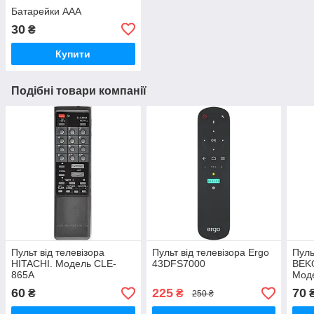
Батарейки ААА
30
₴
Купити
Подібні товари компанії
Пульт від телевізора
Пульт від телевізора Ergo
Пуль
HITACHI. Модель CLE-
43DFS7000
BEK
865A
Моде
Hi-S
60
225
70
₴
₴
250 ₴