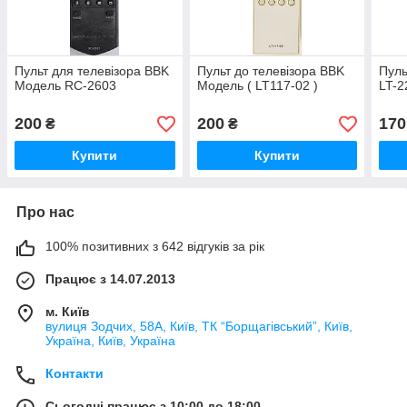
Пульт для телевізора BBK
Пульт до телевізора BBK
Пуль
Модель RC-2603
Модель ( LT117-02 )
LT-2
200
200
170
₴
₴
Купити
Купити
Про нас
100% позитивних з 642 відгуків за рік
Працює з 14.07.2013
м. Київ
вулиця Зодчих, 58А, Київ, ТК “Борщагівський”, Київ,
Україна, Київ, Україна
Контакти
Сьогодні працює з 10:00 до 18:00