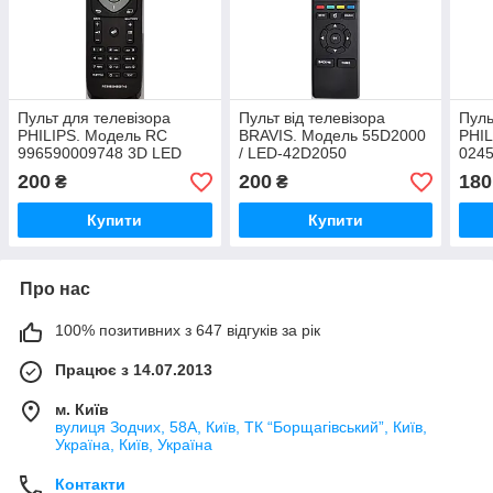
Пульт для телевізора
Пульт від телевізора
Пуль
PHILIPS. Модель RC
BRAVIS. Модель 55D2000
PHIL
996590009748 3D LED
/ LED-42D2050
024
LCD TV
200
200
180
₴
₴
Купити
Купити
Про нас
100% позитивних з 647 відгуків за рік
Працює з 14.07.2013
м. Київ
вулиця Зодчих, 58А, Київ, ТК “Борщагівський”, Київ,
Україна, Київ, Україна
Контакти