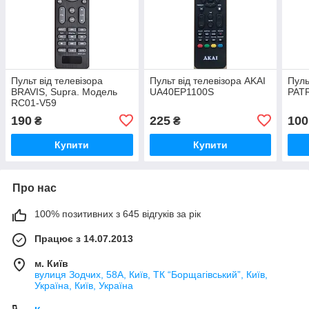
Пульт від телевізора
Пульт від телевізора AKAI
Пуль
BRAVIS, Supra. Модель
UA40EP1100S
PATR
RC01-V59
190
225
100
₴
₴
Купити
Купити
Про нас
100% позитивних з 645 відгуків за рік
Працює з 14.07.2013
м. Київ
вулиця Зодчих, 58А, Київ, ТК “Борщагівський”, Київ,
Україна, Київ, Україна