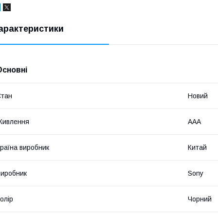
арактеристики
Основні
Стан
Новий
Живлення
AAA
раїна виробник
Китай
иробник
Sony
олір
Чорний