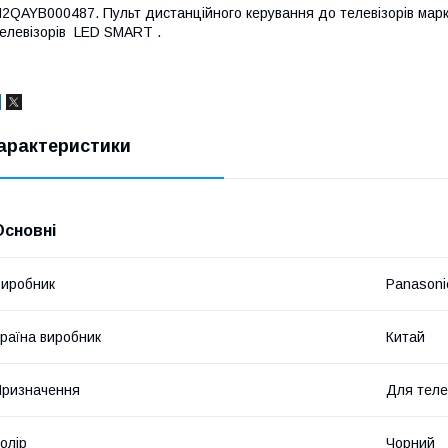
2QAYB000487. Пульт дистанційного керування до телевізорів марк
елевізорів LED SMART .
арактеристики
Основні
иробник
Panasoni
раїна виробник
Китай
ризначення
Для теле
олір
Чорний