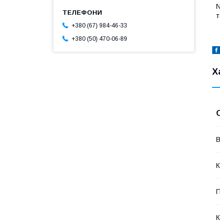
N
т
+380 (67) 984-46-33
+380 (50) 470-06-89
Х
В
К
П
К