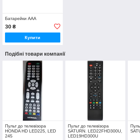
Батарейки ААА
30
₴
Купити
Подібні товари компанії
Пульт до телевізора
Пульт до телевізора
Пуль
HONDA HD LED225, LED
SATURN. LED22FHD300U,
SAT
245
LED19HD300U