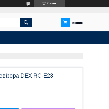
Кошик
Кошик
левізора DEX RC-E23