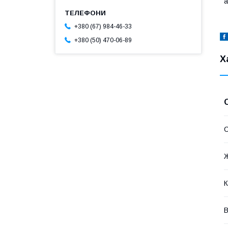
а
+380 (67) 984-46-33
+380 (50) 470-06-89
Х
К
В