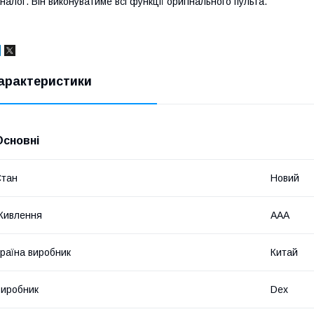
налог. Він виконуватиме всі функції оригінального пульта.
арактеристики
Основні
Стан
Новий
Живлення
AAA
раїна виробник
Китай
иробник
Dex