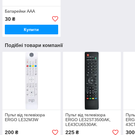
Батарейки ААА
30
₴
Купити
Подібні товари компанії
Пульт від телевізора
Пульт від телевізора
Пуль
ERGO LE32M3W
ERGO LE32ST3500AK,
ERG
LE43CU6530AK.
43C
200
225
300
₴
₴