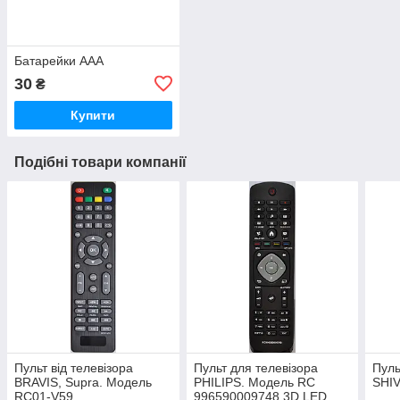
Батарейки ААА
30
₴
Купити
Подібні товари компанії
Пульт від телевізора
Пульт для телевізора
Пуль
BRAVIS, Supra. Модель
PHILIPS. Модель RC
SHIV
RC01-V59
996590009748 3D LED